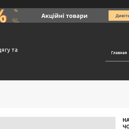
дягу та
Главная
НА
ЧО