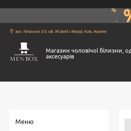
вул. Татрська 5/3, оф. 98 (вхід з двору), Київ, Україна
Магазин чоловічої білизни, о
аксесуарів