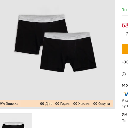
Гот
68
7
+38
У к
0
0
0
0
0
0
0
0
–9%
Днів
Годин
Хвилин
Секунд
куп
п