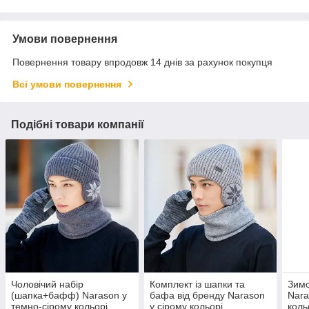
Умови повернення
Повернення товару впродовж 14 днів за рахунок покупця
Всі умови повернення
Подібні товари компанії
Чоловічий набір
Комплект із шапки та
Зимо
(шапка+бафф) Narason у
бафа від бренду Narason
Nara
темно-сірому кольорі
у сірому кольорі
коль