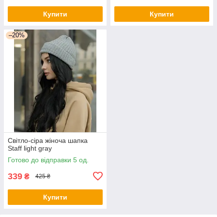
Купити
Купити
–20%
Світло-сіра жіноча шапка
Staff light gray
Готово до відправки 5 од.
339
₴
425 ₴
Купити