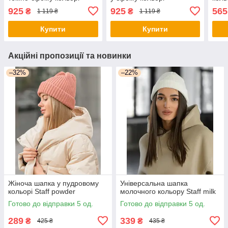
925
925
565
₴
₴
1 119 ₴
1 119 ₴
Купити
Купити
Акційні пропозиції та новинки
–32%
–22%
Жіноча шапка у пудровому
Універсальна шапка
кольорі Staff powder
молочного кольору Staff milk
Готово до відправки 5 од.
Готово до відправки 5 од.
289
339
₴
₴
425 ₴
435 ₴