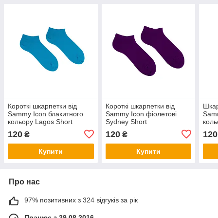
Короткі шкарпетки від
Короткі шкарпетки від
Шкар
Sammy Icon блакитного
Sammy Icon фіолетові
Samm
кольору Lagos Short
Sydney Short
коль
120
120
120
₴
₴
Купити
Купити
Про нас
97% позитивних з 324 відгуків за рік
Працює з 29.08.2016