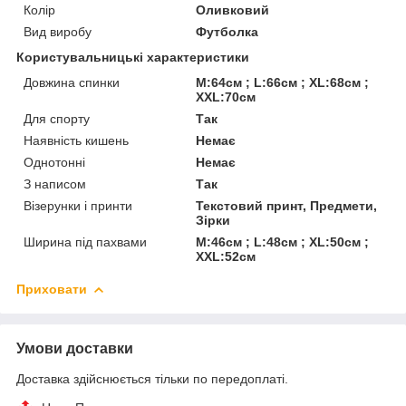
Колір
Оливковий
Вид виробу
Футболка
Користувальницькі характеристики
Довжина спинки
M:64см ; L:66см ; XL:68см ;
XXL:70см
Для спорту
Так
Наявність кишень
Немає
Однотонні
Немає
З написом
Так
Візерунки і принти
Текстовий принт, Предмети,
Зірки
Ширина під пахвами
M:46см ; L:48см ; XL:50см ;
XXL:52см
Приховати
Умови доставки
Доставка здійснюється тільки по передоплаті.