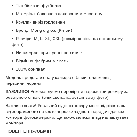
Тип білизни: футболка
Матеріал: бавовна з додаванням еластану
Круглий виріз горловини
Бренд: Meng d.g.o.s (Китай)
Розміри: М, L, XL, XXL (розмірна сітка на останньому
фото)
Не вигорає, при пранні не линяє
Відмінна фабрична якість
100% оригінал!
Модель представлена у кольорах: білий, оливковий,
червоний, чорний
ВАЖЛИВО!
Рекомендуємо перевіряти параметри розміру за
розмірною сіткою (викладена на останньому фото)
Важливо знати! Реальний відтінок товару може відрізнятись
від зображеного на фото через складність передачі деяких
кольорів фотокамерами. Це також залежить від налаштувань
монітора.
ПОВЕРНЕННЯ/ОБМІН