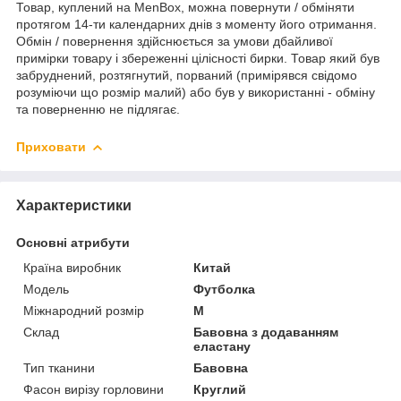
Товар, куплений на MenBox, можна повернути / обміняти
протягом 14-ти календарних днів з моменту його отримання.
Обмін / повернення здійснюється за умови дбайливої
примірки товару і збереженні цілісності бирки. Товар який був
забруднений, розтягнутий, порваний (примірявся свідомо
розуміючи що розмір малий) або був у використанні - обміну
та поверненню не підлягає.
Приховати
Характеристики
Основні атрибути
Країна виробник
Китай
Модель
Футболка
Міжнародний розмір
M
Склад
Бавовна з додаванням
еластану
Тип тканини
Бавовна
Фасон вирізу горловини
Круглий