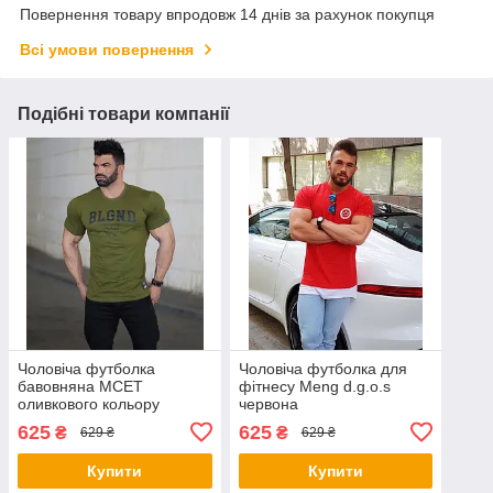
Повернення товару впродовж 14 днів за рахунок покупця
Всі умови повернення
Подібні товари компанії
Чоловіча футболка
Чоловіча футболка для
бавовняна MCET
фітнесу Meng d.g.o.s
оливкового кольору
червона
625
625
₴
₴
629 ₴
629 ₴
Купити
Купити