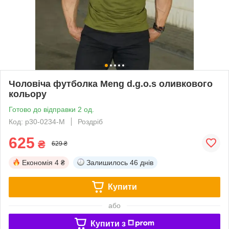
Чоловіча футболка Meng d.g.o.s оливкового
кольору
Готово до відправки 2 од.
Код: p30-0234-M
Роздріб
625
₴
629 ₴
Економія
4 ₴
Залишилось
46 днів
Купити
або
Купити з