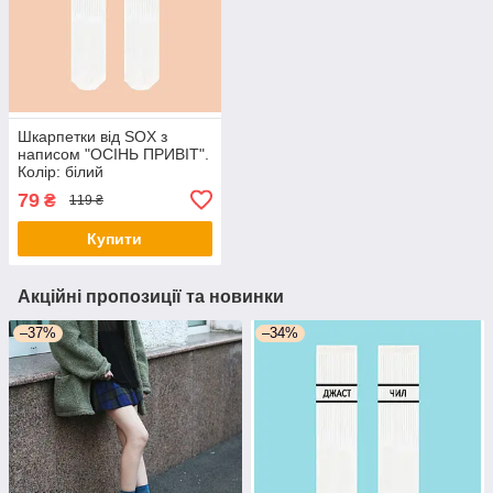
Шкарпетки від SOX з
написом "ОСІНЬ ПРИВІТ".
Колір: білий
79
₴
119 ₴
Купити
Акційні пропозиції та новинки
–37%
–34%