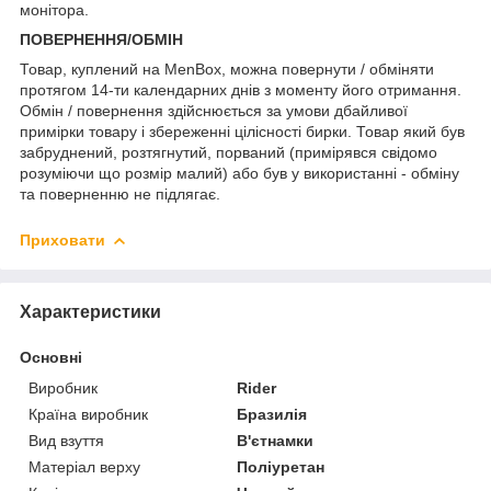
монітора.
ПОВЕРНЕННЯ/ОБМІН
Товар, куплений на MenBox, можна повернути / обміняти
протягом 14-ти календарних днів з моменту його отримання.
Обмін / повернення здійснюється за умови дбайливої
примірки товару і збереженні цілісності бирки. Товар який був
забруднений, розтягнутий, порваний (примірявся свідомо
розуміючи що розмір малий) або був у використанні - обміну
та поверненню не підлягає.
Приховати
Характеристики
Основні
Виробник
Rider
Країна виробник
Бразилія
Вид взуття
В'єтнамки
Матеріал верху
Поліуретан