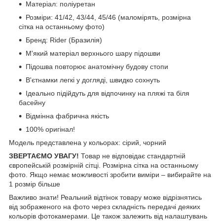
Матеріал: поліуретан
Розміри: 41/42, 43/44, 45/46 (маломірять, розмірна
сітка на останньому фото)
Бренд: Rider (Бразилія)
М'який матеріал верхнього шару підошви
Підошва повторює анатомічну будову стопи
В'єтнамки легкі у догляді, швидко сохнуть
Ідеально підійдуть для відпочинку на пляжі та біля
басейну
Відмінна фабрична якість
100% оригінал!
Модель представлена у кольорах: сірий, чорний
ЗВЕРТАЄМО УВАГУ!
Товар не відповідає стандартній
європейській розмірній сітці. Розмірна сітка на останньому
фото. Якщо немає можливості зробити виміри – вибирайте на
1 розмір більше
Важливо знати! Реальний відтінок товару може відрізнятись
від зображеного на фото через складність передачі деяких
кольорів фотокамерами. Це також залежить від налаштувань