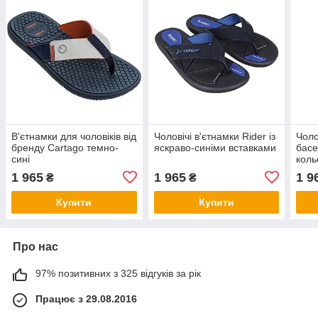
В'єтнамки для чоловіків від
Чоловічі в'єтнамки Rider із
Чоло
бренду Cartago темно-
яскраво-синіми вставками
басе
сині
коль
1 965
1 965
1 9
₴
₴
Купити
Купити
Про нас
97% позитивних з 325 відгуків за рік
Працює з 29.08.2016