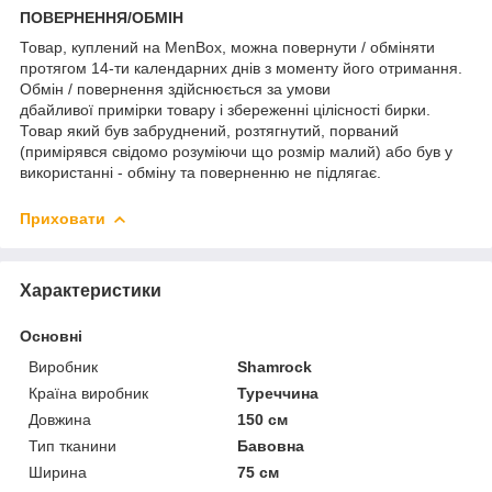
ПОВЕРНЕННЯ/ОБМІН
Товар, куплений на MenBox, можна повернути / обміняти
протягом 14-ти календарних днів з моменту його отримання.
Обмін / повернення здійснюється за умови
дбайливої примірки товару і збереженні цілісності бирки.
Товар який був забруднений, розтягнутий, порваний
(примірявся свідомо розуміючи що розмір малий) або був у
використанні - обміну та поверненню не підлягає.
Приховати
Характеристики
Основні
Виробник
Shamrock
Країна виробник
Туреччина
Довжина
150 см
Тип тканини
Бавовна
Ширина
75 см