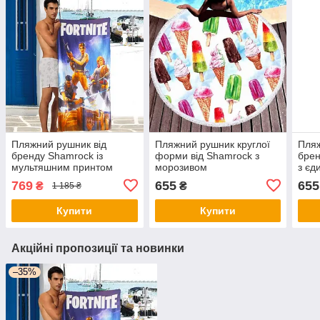
Пляжний рушник від
Пляжний рушник круглої
Пляж
бренду Shamrock із
форми від Shamrock з
брен
мультяшним принтом
морозивом
з єд
769
655
655
₴
₴
1 185 ₴
Купити
Купити
Акційні пропозиції та новинки
–35%