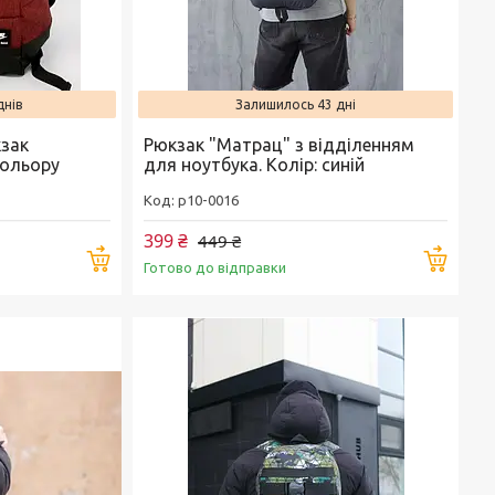
днів
Залишилось 43 дні
кзак
Рюкзак "Матрац" з відділенням
кольору
для ноутбука. Колір: синій
p10-0016
399 ₴
449 ₴
Купити
Купи
Готово до відправки