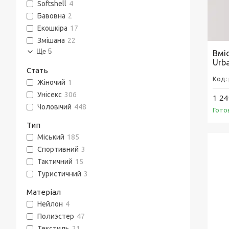
Softshell
4
Бавовна
2
Екошкіра
17
Змішана
22
Ще 5
Вмі
Urb
Стать
Жіночий
1
Унісекс
306
1 24
Чоловічий
448
Гото
Тип
Міський
185
Спортивний
3
Тактичний
15
Туристичний
3
Матеріал
Нейлон
4
Полиэстер
47
Текстиль
21