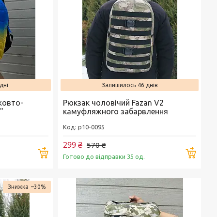
дні
Залишилось 46 днів
жовто-
Рюкзак чоловічий Fazan V2
"
камуфляжного забарвлення
p10-0095
299 ₴
570 ₴
Купити
Купи
Готово до відправки 35 од.
–30%