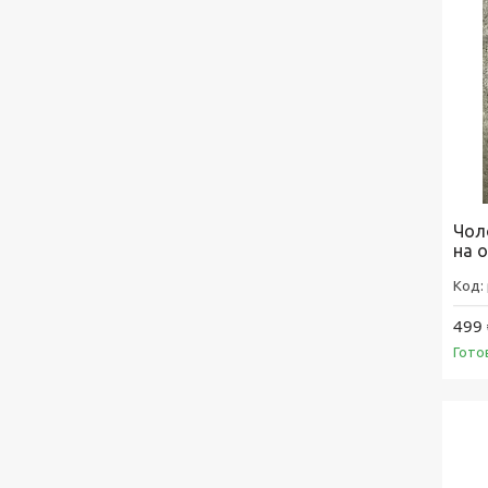
Чоло
на 
499 
Гото