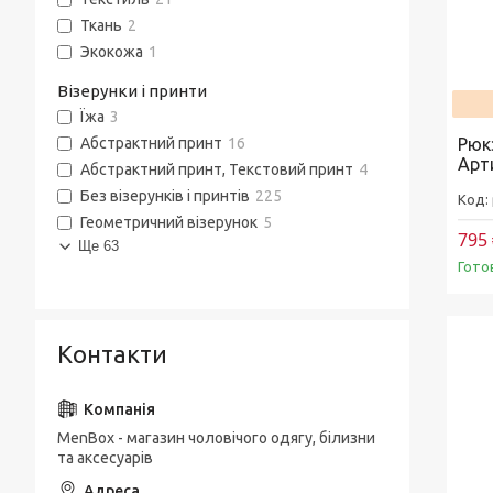
Ткань
2
Экокожа
1
Візерунки і принти
Їжа
3
Рюкз
Абстрактний принт
16
Арт
Абстрактний принт, Текстовий принт
4
Без візерунків і принтів
225
Геометричний візерунок
5
795 
Ще 63
Гото
Контакти
MenBox - магазин чоловічого одягу, білизни
та аксесуарів