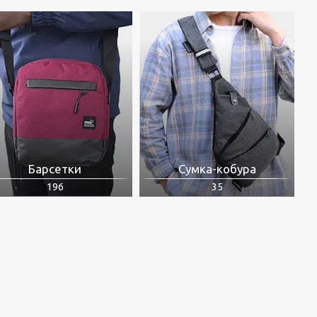
Барсетки
Сумка-кобура
196
35