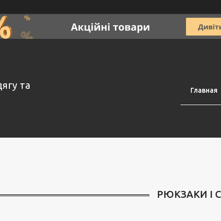
дягу та
Главная
РЮКЗАКИ І 