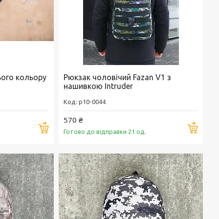
ього кольору
Рюкзак чоловічий Fazan V1 з
нашивкою Intruder
p10-0044
570 ₴
Купити
Купи
Готово до відправки 21 од.