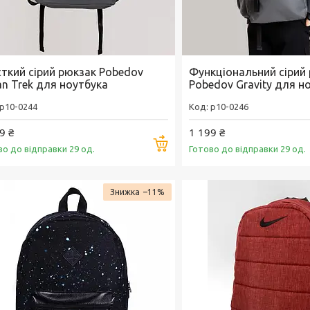
сткий сірий рюкзак Pobedov
Функціональний сірий
an Trek для ноутбука
Pobedov Gravity для н
p10-0244
p10-0246
9 ₴
1 199 ₴
Купити
во до відправки 29 од.
Готово до відправки 29 од.
–11%