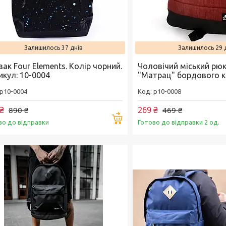
Залишилось 37 днів
Залишилось 29 
ак Four Elements. Колір чорний.
Чоловічий міський рю
икул: 10-0004
"Матрац" бордового 
p10-0004
p10-0008
₴
269 ₴
890 ₴
469 ₴
Купити
во до відправки
Готово до відправки 2 од.