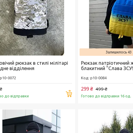
Залишилось 43 
вічий рюкзак в стилі мілітарі
Рюкзак патріотичний 
одне відділення
блакитний "Слава ЗСУ!
p10-0072
p10-0084
299 ₴
₴
499 ₴
Купити
во до відправки
Готово до відправки 16 од.