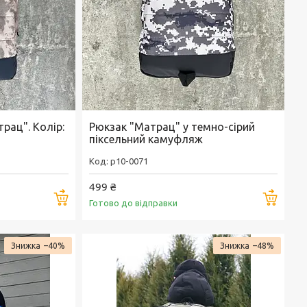
рац". Колір:
Рюкзак "Матрац" у темно-сірий
піксельний камуфляж
p10-0071
499 ₴
Купити
Купи
Готово до відправки
–40%
–48%