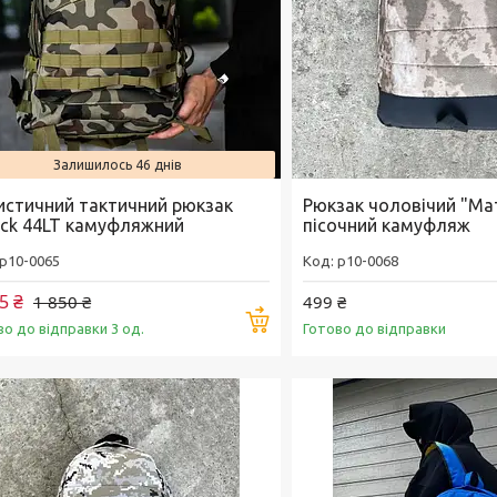
Залишилось 46 днів
истичний тактичний рюкзак
Рюкзак чоловічий "Мат
ack 44LT камуфляжний
пісочний камуфляж
p10-0065
p10-0068
5 ₴
1 850 ₴
499 ₴
Купити
во до відправки 3 од.
Готово до відправки