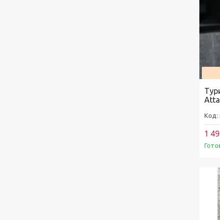
Тур
Att
1 49
Гото