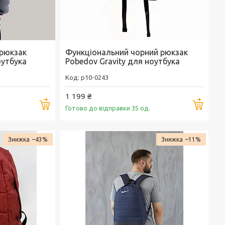
 рюкзак
Функціональний чорний рюкзак
оутбука
Pobedov Gravity для ноутбука
p10-0243
1 199 ₴
Купити
Купи
Готово до відправки 35 од.
–43%
–11%