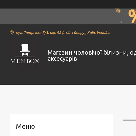
вул. Татрська 5/3, оф. 98 (вхід з двору), Київ, Україна
Магазин чоловічої білизни, о
аксесуарів