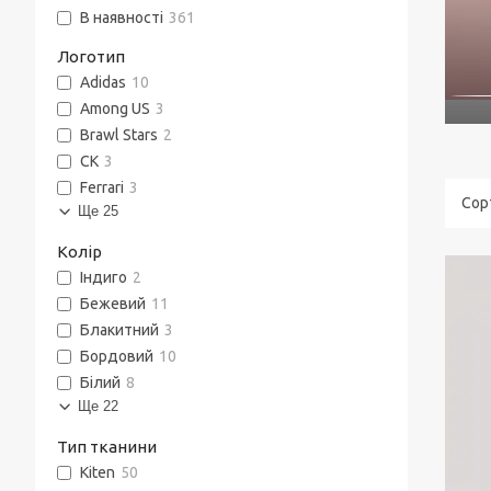
В наявності
361
Логотип
Adidas
10
Among US
3
Brawl Stars
2
CK
3
Ferrari
3
Ще 25
Колір
Індиго
2
Бежевий
11
Блакитний
3
Бордовий
10
Білий
8
Ще 22
Тип тканини
Kiten
50