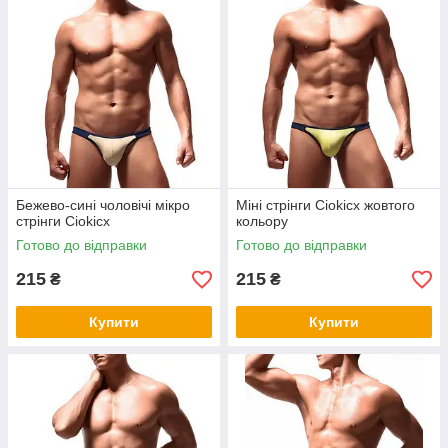
Бежево-сині чоловічі мікро
Міні стрінги Ciokicx жовтого
стрінги Ciokicx
кольору
Готово до відправки
Готово до відправки
215
215
₴
₴
Купити
Купити